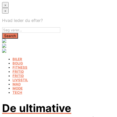
×
×
Hvad leder du efter?
BILER
BOLIG
FITNESS
FRITID
FRITID
LIVSSTIL
MAD
MODE
TECH
De ultimative