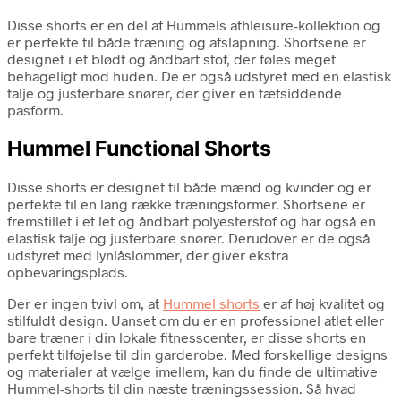
Disse shorts er en del af Hummels athleisure-kollektion og
er perfekte til både træning og afslapning. Shortsene er
designet i et blødt og åndbart stof, der føles meget
behageligt mod huden. De er også udstyret med en elastisk
talje og justerbare snører, der giver en tætsiddende
pasform.
Hummel Functional Shorts
Disse shorts er designet til både mænd og kvinder og er
perfekte til en lang række træningsformer. Shortsene er
fremstillet i et let og åndbart polyesterstof og har også en
elastisk talje og justerbare snører. Derudover er de også
udstyret med lynlåslommer, der giver ekstra
opbevaringsplads.
Der er ingen tvivl om, at
Hummel shorts
er af høj kvalitet og
stilfuldt design. Uanset om du er en professionel atlet eller
bare træner i din lokale fitnesscenter, er disse shorts en
perfekt tilføjelse til din garderobe. Med forskellige designs
og materialer at vælge imellem, kan du finde de ultimative
Hummel-shorts til din næste træningssession. Så hvad