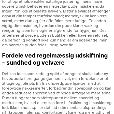
for at opretholde nakke-naturlige justering, mens mave-
sovere typisk behøver en meget lav pude, måske endda
ingen, for ikke at belaste nakken. Materialevalget afhænger
også af din temperaturfølsomhed; memoryskum kan være
varmt, mens dun og fjer ofte føles mere luftige. En anden
vigtig dimension er, hvordan din pude klarer vask og
rengøring, som for nogle er afgørende for hygiejnen. Det
anbefales at prøve puden i butikken eller have en returret,
da personlig komfort ikke kun handler om udseende, men
om hvordan puden føles i brug over tid.
Fordele ved regelmæssig udskiftning
– sundhed og velvære
Det kan føles som kedelig spild af penge at skulle købe ny
hovedpude flere gange gennem livet, men fordelene er til
at tage og føle på. En frisk hovedpude hjælper med at
forebygge nakkesmerter, forbedrer din soveposition og kan
endda reducere snorken ved at holde luftvejene mere åbne.
Puden fungerer som støttepuden mellem hovedet og
madrassen, hvilket ellers kan føre til fastlåsning i muskler og
led. Ikke mindst spiller det ind i din mentale afspænding;
når kroppen føler sig komfortabel, vågner du mere udhvilet