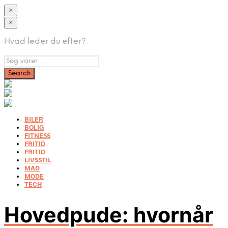
×
×
Hvad leder du efter?
BILER
BOLIG
FITNESS
FRITID
FRITID
LIVSSTIL
MAD
MODE
TECH
Hovedpude: hvornår