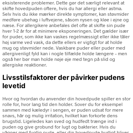
eksisterende problemer. Dette gør det særligt relevant at
skifte hovedpuden oftere, hvis du har allergi eller astma.
Selv hvis du ikke mærker direkte symptomer, kan støvmider
medføre ubehag i luftvejene, såsom nysen og kløe i øjne og
næse. For allergikere anbefales det ofte at skifte sin pude
hver 1-2 år for at minimere eksponeringen. Det gælder især
for puder, som ikke kan vaskes regelmæssigt eller ikke tåler
høj varme ved vask, da dette ellers er vigtigt for at holde
mug og støvmider nede. Vaskbare puder eller puder med
allergivenligt fyld kan i nogle tilfælde holde længere – men
også her bør man holde nøje øje med tegn på slid og
allergiske reaktioner.
Livsstilsfaktorer der påvirker pudens
levetid
Hvor og hvordan du anvender din hovedpude spiller en stor
rolle for, hvor lang tid den holder. Sover du for eksempel
sammen med kæledyr i sengen, er puden udsat for mere
snavs, hår og mulig irritation, hvilket kan forkorte dens
brugstid. Ligeledes kan sved og hudfedt trænge ind i
puden og give grobund for lugt og bakterier. Hvis du
vågner med fugtig pude, eller din hovedpude hurtigt bliver