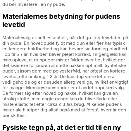
du bør investere i en ny pude.
Materialernes betydning for pudens
levetid
Materialevalg er helt essentielt, når det gælder levetiden på
din pude. En hovedpude fyldt med dun eller fjer har typisk
en længere holdbarhed og kan bevare sin form og blødhed
i op til 5-7 år, hvis den bliver plejet korrekt. Til gengæld kan
man opleve, at dunpuder mister fylden over tid, hvilket gør
det sværere for puden at støtte nakken optimalt. Syntetiske
puder, såsom dem med polyesterfyld, har oftest en kortere
levetid, ofte omkring 1-3 år. De kan dog være lettere at
vedligeholde og er desuden allergivenlige, hvilket er vigtigt
for mange. Memoryskumspuder er et andet populært valg.
De former sig efter hoved og nakke, hvilket kan give en
utrolig støtte, men nogle gange kan de blive flade eller
miste elasticitet efter cirka 2-3 års brug. At kende pudens
materiale hjælper dig altså også med at forstå, hvornår den
bør skiftes.
Fysiske tegn på, at det er tid til en ny