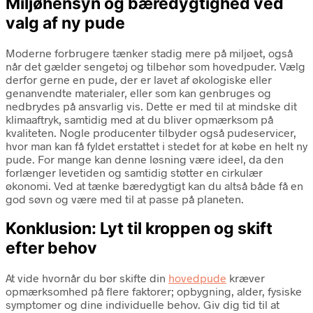
Miljøhensyn og bæredygtighed ved
valg af ny pude
Moderne forbrugere tænker stadig mere på miljøet, også
når det gælder sengetøj og tilbehør som hovedpuder. Vælg
derfor gerne en pude, der er lavet af økologiske eller
genanvendte materialer, eller som kan genbruges og
nedbrydes på ansvarlig vis. Dette er med til at mindske dit
klimaaftryk, samtidig med at du bliver opmærksom på
kvaliteten. Nogle producenter tilbyder også pudeservicer,
hvor man kan få fyldet erstattet i stedet for at købe en helt ny
pude. For mange kan denne løsning være ideel, da den
forlænger levetiden og samtidig støtter en cirkulær
økonomi. Ved at tænke bæredygtigt kan du altså både få en
god søvn og være med til at passe på planeten.
Konklusion: Lyt til kroppen og skift
efter behov
At vide hvornår du bør skifte din
hovedpude
kræver
opmærksomhed på flere faktorer; opbygning, alder, fysiske
symptomer og dine individuelle behov. Giv dig tid til at