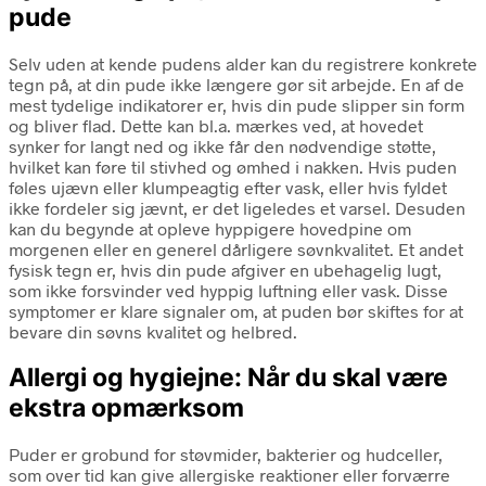
pude
Selv uden at kende pudens alder kan du registrere konkrete
tegn på, at din pude ikke længere gør sit arbejde. En af de
mest tydelige indikatorer er, hvis din pude slipper sin form
og bliver flad. Dette kan bl.a. mærkes ved, at hovedet
synker for langt ned og ikke får den nødvendige støtte,
hvilket kan føre til stivhed og ømhed i nakken. Hvis puden
føles ujævn eller klumpeagtig efter vask, eller hvis fyldet
ikke fordeler sig jævnt, er det ligeledes et varsel. Desuden
kan du begynde at opleve hyppigere hovedpine om
morgenen eller en generel dårligere søvnkvalitet. Et andet
fysisk tegn er, hvis din pude afgiver en ubehagelig lugt,
som ikke forsvinder ved hyppig luftning eller vask. Disse
symptomer er klare signaler om, at puden bør skiftes for at
bevare din søvns kvalitet og helbred.
Allergi og hygiejne: Når du skal være
ekstra opmærksom
Puder er grobund for støvmider, bakterier og hudceller,
som over tid kan give allergiske reaktioner eller forværre