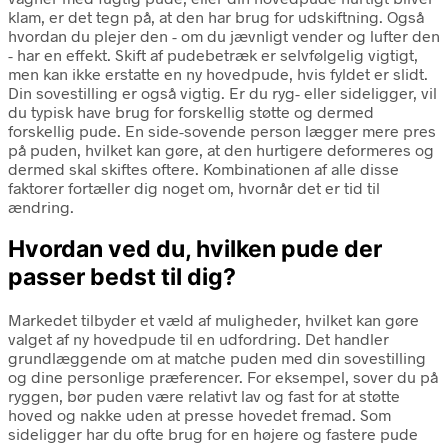
klam, er det tegn på, at den har brug for udskiftning. Også
hvordan du plejer den - om du jævnligt vender og lufter den
- har en effekt. Skift af pudebetræk er selvfølgelig vigtigt,
men kan ikke erstatte en ny hovedpude, hvis fyldet er slidt.
Din sovestilling er også vigtig. Er du ryg- eller sideligger, vil
du typisk have brug for forskellig støtte og dermed
forskellig pude. En side-sovende person lægger mere pres
på puden, hvilket kan gøre, at den hurtigere deformeres og
dermed skal skiftes oftere. Kombinationen af alle disse
faktorer fortæller dig noget om, hvornår det er tid til
ændring.
Hvordan ved du, hvilken pude der
passer bedst til dig?
Markedet tilbyder et væld af muligheder, hvilket kan gøre
valget af ny hovedpude til en udfordring. Det handler
grundlæggende om at matche puden med din sovestilling
og dine personlige præferencer. For eksempel, sover du på
ryggen, bør puden være relativt lav og fast for at støtte
hoved og nakke uden at presse hovedet fremad. Som
sideligger har du ofte brug for en højere og fastere pude