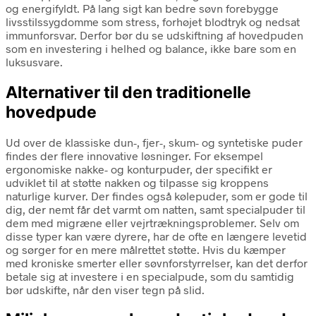
og energifyldt. På lang sigt kan bedre søvn forebygge
livsstilssygdomme som stress, forhøjet blodtryk og nedsat
immunforsvar. Derfor bør du se udskiftning af hovedpuden
som en investering i helhed og balance, ikke bare som en
luksusvare.
Alternativer til den traditionelle
hovedpude
Ud over de klassiske dun-, fjer-, skum- og syntetiske puder
findes der flere innovative løsninger. For eksempel
ergonomiske nakke- og konturpuder, der specifikt er
udviklet til at støtte nakken og tilpasse sig kroppens
naturlige kurver. Der findes også kølepuder, som er gode til
dig, der nemt får det varmt om natten, samt specialpuder til
dem med migræne eller vejrtrækningsproblemer. Selv om
disse typer kan være dyrere, har de ofte en længere levetid
og sørger for en mere målrettet støtte. Hvis du kæmper
med kroniske smerter eller søvnforstyrrelser, kan det derfor
betale sig at investere i en specialpude, som du samtidig
bør udskifte, når den viser tegn på slid.