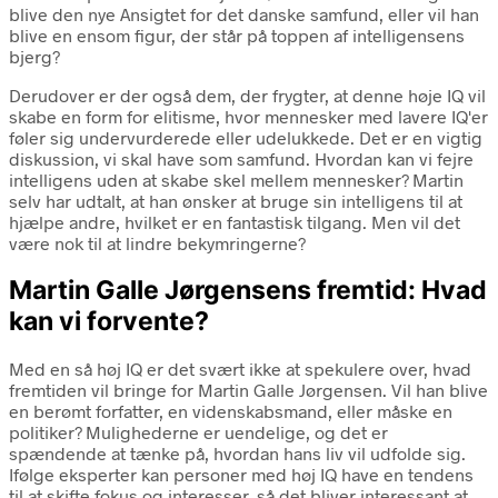
blive den nye Ansigtet for det danske samfund, eller vil han
blive en ensom figur, der står på toppen af intelligensens
bjerg?
Derudover er der også dem, der frygter, at denne høje IQ vil
skabe en form for elitisme, hvor mennesker med lavere IQ'er
føler sig undervurderede eller udelukkede. Det er en vigtig
diskussion, vi skal have som samfund. Hvordan kan vi fejre
intelligens uden at skabe skel mellem mennesker? Martin
selv har udtalt, at han ønsker at bruge sin intelligens til at
hjælpe andre, hvilket er en fantastisk tilgang. Men vil det
være nok til at lindre bekymringerne?
Martin Galle Jørgensens fremtid: Hvad
kan vi forvente?
Med en så høj IQ er det svært ikke at spekulere over, hvad
fremtiden vil bringe for Martin Galle Jørgensen. Vil han blive
en berømt forfatter, en videnskabsmand, eller måske en
politiker? Mulighederne er uendelige, og det er
spændende at tænke på, hvordan hans liv vil udfolde sig.
Ifølge eksperter kan personer med høj IQ have en tendens
til at skifte fokus og interesser, så det bliver interessant at