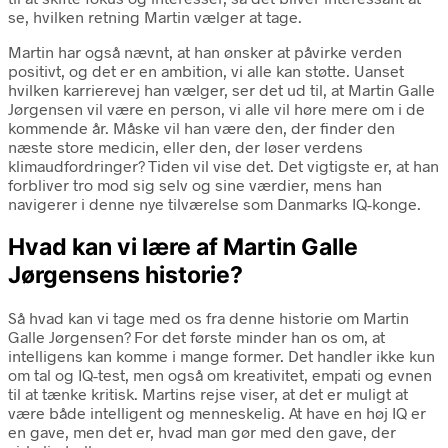
se, hvilken retning Martin vælger at tage.
Martin har også nævnt, at han ønsker at påvirke verden
positivt, og det er en ambition, vi alle kan støtte. Uanset
hvilken karrierevej han vælger, ser det ud til, at Martin Galle
Jørgensen vil være en person, vi alle vil høre mere om i de
kommende år. Måske vil han være den, der finder den
næste store medicin, eller den, der løser verdens
klimaudfordringer? Tiden vil vise det. Det vigtigste er, at han
forbliver tro mod sig selv og sine værdier, mens han
navigerer i denne nye tilværelse som Danmarks IQ-konge.
Hvad kan vi lære af Martin Galle
Jørgensens historie?
Så hvad kan vi tage med os fra denne historie om Martin
Galle Jørgensen? For det første minder han os om, at
intelligens kan komme i mange former. Det handler ikke kun
om tal og IQ-test, men også om kreativitet, empati og evnen
til at tænke kritisk. Martins rejse viser, at det er muligt at
være både intelligent og menneskelig. At have en høj IQ er
en gave, men det er, hvad man gør med den gave, der