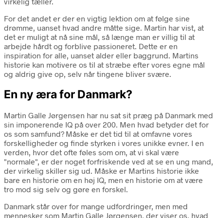
virkelig tæller.
For det andet er der en vigtig lektion om at følge sine
drømme, uanset hvad andre måtte sige. Martin har vist, at
det er muligt at nå sine mål, så længe man er villig til at
arbejde hårdt og forblive passioneret. Dette er en
inspiration for alle, uanset alder eller baggrund. Martins
historie kan motivere os til at stræbe efter vores egne mål
og aldrig give op, selv når tingene bliver svære.
En ny æra for Danmark?
Martin Galle Jørgensen har nu sat sit præg på Danmark med
sin imponerende IQ på over 200. Men hvad betyder det for
os som samfund? Måske er det tid til at omfavne vores
forskelligheder og finde styrken i vores unikke evner. I en
verden, hvor det ofte føles som om, at vi skal være
"normale", er der noget forfriskende ved at se en ung mand,
der virkelig skiller sig ud. Måske er Martins historie ikke
bare en historie om en høj IQ, men en historie om at være
tro mod sig selv og gøre en forskel.
Danmark står over for mange udfordringer, men med
mennesker som Martin Galle Jørgensen, der viser os, hvad