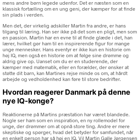
mens andre børn legede udenfor. Det er næsten som en
klassisk fortælling om en ung geni, der kæmper for at finde
sin plads i verden.
Men det, der virkelig adskiller Martin fra andre, er hans
tilgang til læring. Han ser ikke på det som en pligt, men som
en passion. Martin har en evne til at finde glæde i det, han
lærer, hvilket gør ham til en inspirerende figur for mange
unge mennesker. Hans eventyr er ikke kun en historie om
høj IQ, men også en historie om at følge sine drømme og
aldrig give op. Uanset om du er en studerende, der
kæmper med matematik, eller en forælder, der ønsker at
støtte dit barn, kan Martines rejse minde os om, at hårdt
arbejde og vedholdenhed kan føre til store bedrifter.
Hvordan reagerer Danmark på denne
nye IQ-konge?
Reaktionerne på Martins præstation har været blandede.
Nogle ser ham som en inspiration, en ny rollemodel for
unge, der drømmer om at opnå store ting. Andre er mere
skeptiske og spørger, hvad det betyder for samfundet, når
en enkelt person har så høj en IQ. Vil Martin Galle Jørgensen