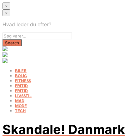
×
×
Hvad leder du efter?
BILER
BOLIG
FITNESS
FRITID
FRITID
LIVSSTIL
MAD
MODE
TECH
Skandale! Danmark