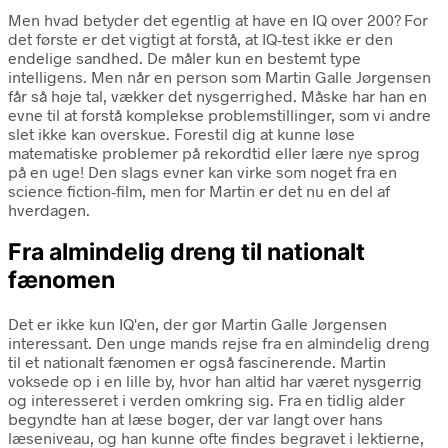
Men hvad betyder det egentlig at have en IQ over 200? For
det første er det vigtigt at forstå, at IQ-test ikke er den
endelige sandhed. De måler kun en bestemt type
intelligens. Men når en person som Martin Galle Jørgensen
får så høje tal, vækker det nysgerrighed. Måske har han en
evne til at forstå komplekse problemstillinger, som vi andre
slet ikke kan overskue. Forestil dig at kunne løse
matematiske problemer på rekordtid eller lære nye sprog
på en uge! Den slags evner kan virke som noget fra en
science fiction-film, men for Martin er det nu en del af
hverdagen.
Fra almindelig dreng til nationalt
fænomen
Det er ikke kun IQ'en, der gør Martin Galle Jørgensen
interessant. Den unge mands rejse fra en almindelig dreng
til et nationalt fænomen er også fascinerende. Martin
voksede op i en lille by, hvor han altid har været nysgerrig
og interesseret i verden omkring sig. Fra en tidlig alder
begyndte han at læse bøger, der var langt over hans
læseniveau, og han kunne ofte findes begravet i lektierne,