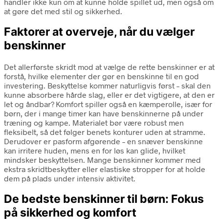
handler ikke kun om at kunne holde spillet ud, men også om
at gøre det med stil og sikkerhed.
Faktorer at overveje, når du vælger
benskinner
Det allerførste skridt mod at vælge de rette benskinner er at
forstå, hvilke elementer der gør en benskinne til en god
investering. Beskyttelse kommer naturligvis først – skal den
kunne absorbere hårde slag, eller er det vigtigere, at den er
let og åndbar? Komfort spiller også en kæmperolle, især for
børn, der i mange timer kan have benskinnerne på under
træning og kampe. Materialet bør være robust men
fleksibelt, så det følger benets konturer uden at stramme.
Derudover er pasform afgørende – en snæver benskinne
kan irritere huden, mens en for løs kan glide, hvilket
mindsker beskyttelsen. Mange benskinner kommer med
ekstra skridtbeskytter eller elastiske stropper for at holde
dem på plads under intensiv aktivitet.
De bedste benskinner til børn: Fokus
på sikkerhed og komfort