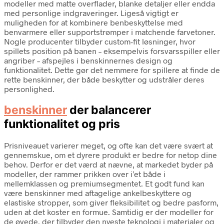
modeller med matte overflader, blanke detaljer eller endda
med personlige indgraveringer. Ligeså vigtigt er
muligheden for at kombinere benbeskyttelse med
benvarmere eller supportstrømper i matchende farvetoner.
Nogle producenter tilbyder custom-fit løsninger, hvor
spillets position på banen – eksempelvis forsvarsspiller eller
angriber – afspejles i benskinnernes design og
funktionalitet. Dette gør det nemmere for spillere at finde de
rette benskinner, der både beskytter og udstråler deres
personlighed.
benskinner
der balancerer
funktionalitet og pris
Prisniveauet varierer meget, og ofte kan det være svært at
gennemskue, om et dyrere produkt er bedre for netop dine
behov. Derfor er det værd at nævne, at markedet byder på
modeller, der rammer prikken over i’et både i
mellemklassen og premiumsegmentet. Et godt fund kan
være benskinner med aftagelige ankelbeskyttere og
elastiske stropper, som giver fleksibilitet og bedre pasform,
uden at det koster en formue. Samtidig er der modeller for
de øvede, der tilbyder den nyeste teknologi i materialer og