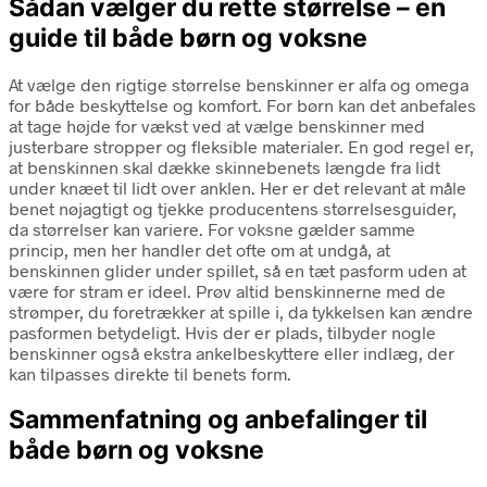
Sådan vælger du rette størrelse – en
guide til både børn og voksne
At vælge den rigtige størrelse benskinner er alfa og omega
for både beskyttelse og komfort. For børn kan det anbefales
at tage højde for vækst ved at vælge benskinner med
justerbare stropper og fleksible materialer. En god regel er,
at benskinnen skal dække skinnebenets længde fra lidt
under knæet til lidt over anklen. Her er det relevant at måle
benet nøjagtigt og tjekke producentens størrelsesguider,
da størrelser kan variere. For voksne gælder samme
princip, men her handler det ofte om at undgå, at
benskinnen glider under spillet, så en tæt pasform uden at
være for stram er ideel. Prøv altid benskinnerne med de
strømper, du foretrækker at spille i, da tykkelsen kan ændre
pasformen betydeligt. Hvis der er plads, tilbyder nogle
benskinner også ekstra ankelbeskyttere eller indlæg, der
kan tilpasses direkte til benets form.
Sammenfatning og anbefalinger til
både børn og voksne