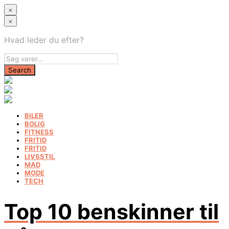
×
×
Hvad leder du efter?
BILER
BOLIG
FITNESS
FRITID
FRITID
LIVSSTIL
MAD
MODE
TECH
Top 10 benskinner til