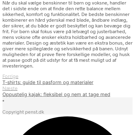
Når du skal vælge benskinner til børn og voksne, handler
det i sidste ende om at finde den rette balance mellem
sikkerhed, komfort og funktionalitet. De bedste benskinner
kombinerer en hård yderskal med bløde, åndbare indlæg,
der sikrer, at du både er godt beskyttet og kan bevæge dig
frit. For børn skal fokus være på letvægt og justerbarhed,
mens voksne ofte ønsker ekstra holdbarhed og avancerede
materialer. Design og æstetik kan være en ekstra bonus, der
giver mere spilleglæde og selvsikkerhed på banen. Udnyt
muligheden for at prøve flere forskellige modeller, og husk
at passe godt på dit udstyr for at få mest muligt ud af
investeringen.
Forrige
T-shirts: guide til pasform og materialer
Næste
Oppustelig kajak: fleksibel og nem at tage med
•
Copyright penst.dk