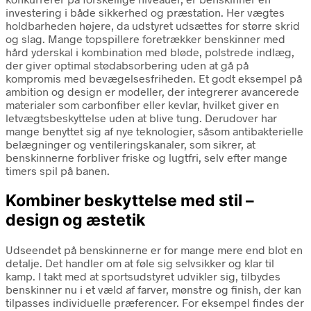
investering i både sikkerhed og præstation. Her vægtes
holdbarheden højere, da udstyret udsættes for større skrid
og slag. Mange topspillere foretrækker benskinner med
hård yderskal i kombination med bløde, polstrede indlæg,
der giver optimal stødabsorbering uden at gå på
kompromis med bevægelsesfriheden. Et godt eksempel på
ambition og design er modeller, der integrerer avancerede
materialer som carbonfiber eller kevlar, hvilket giver en
letvægtsbeskyttelse uden at blive tung. Derudover har
mange benyttet sig af nye teknologier, såsom antibakterielle
belægninger og ventileringskanaler, som sikrer, at
benskinnerne forbliver friske og lugtfri, selv efter mange
timers spil på banen.
Kombiner beskyttelse med stil –
design og æstetik
Udseendet på benskinnerne er for mange mere end blot en
detalje. Det handler om at føle sig selvsikker og klar til
kamp. I takt med at sportsudstyret udvikler sig, tilbydes
benskinner nu i et væld af farver, mønstre og finish, der kan
tilpasses individuelle præferencer. For eksempel findes der