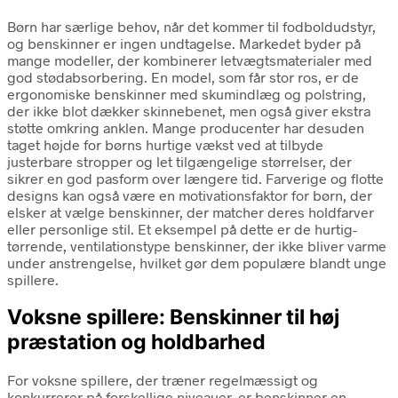
Børn har særlige behov, når det kommer til fodboldudstyr,
og benskinner er ingen undtagelse. Markedet byder på
mange modeller, der kombinerer letvægtsmaterialer med
god stødabsorbering. En model, som får stor ros, er de
ergonomiske benskinner med skumindlæg og polstring,
der ikke blot dækker skinnebenet, men også giver ekstra
støtte omkring anklen. Mange producenter har desuden
taget højde for børns hurtige vækst ved at tilbyde
justerbare stropper og let tilgængelige størrelser, der
sikrer en god pasform over længere tid. Farverige og flotte
designs kan også være en motivationsfaktor for børn, der
elsker at vælge benskinner, der matcher deres holdfarver
eller personlige stil. Et eksempel på dette er de hurtig-
tørrende, ventilationstype benskinner, der ikke bliver varme
under anstrengelse, hvilket gør dem populære blandt unge
spillere.
Voksne spillere: Benskinner til høj
præstation og holdbarhed
For voksne spillere, der træner regelmæssigt og
konkurrerer på forskellige niveauer, er benskinner en