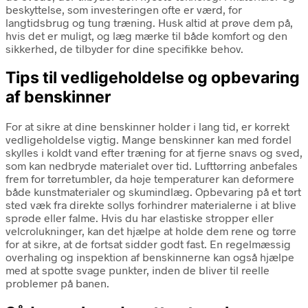
beskyttelse, som investeringen ofte er værd, for
langtidsbrug og tung træning. Husk altid at prøve dem på,
hvis det er muligt, og læg mærke til både komfort og den
sikkerhed, de tilbyder for dine specifikke behov.
Tips til vedligeholdelse og opbevaring
af benskinner
For at sikre at dine benskinner holder i lang tid, er korrekt
vedligeholdelse vigtig. Mange benskinner kan med fordel
skylles i koldt vand efter træning for at fjerne snavs og sved,
som kan nedbryde materialet over tid. Lufttørring anbefales
frem for tørretumbler, da høje temperaturer kan deformere
både kunstmaterialer og skumindlæg. Opbevaring på et tørt
sted væk fra direkte sollys forhindrer materialerne i at blive
sprøde eller falme. Hvis du har elastiske stropper eller
velcrolukninger, kan det hjælpe at holde dem rene og tørre
for at sikre, at de fortsat sidder godt fast. En regelmæssig
overhaling og inspektion af benskinnerne kan også hjælpe
med at spotte svage punkter, inden de bliver til reelle
problemer på banen.