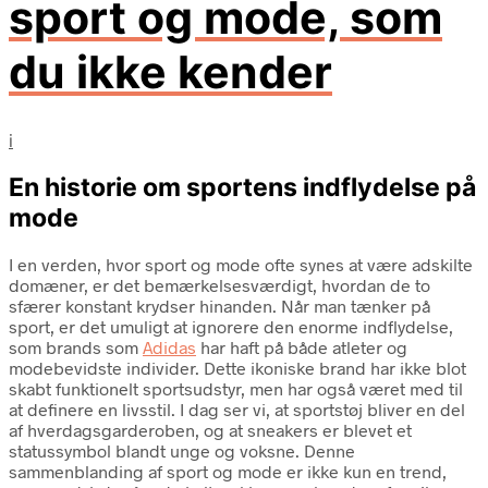
sport og mode, som
du ikke kender
i
En historie om sportens indflydelse på
mode
I en verden, hvor sport og mode ofte synes at være adskilte
domæner, er det bemærkelsesværdigt, hvordan de to
sfærer konstant krydser hinanden. Når man tænker på
sport, er det umuligt at ignorere den enorme indflydelse,
som brands som
Adidas
har haft på både atleter og
modebevidste individer. Dette ikoniske brand har ikke blot
skabt funktionelt sportsudstyr, men har også været med til
at definere en livsstil. I dag ser vi, at sportstøj bliver en del
af hverdagsgarderoben, og at sneakers er blevet et
statussymbol blandt unge og voksne. Denne
sammenblanding af sport og mode er ikke kun en trend,