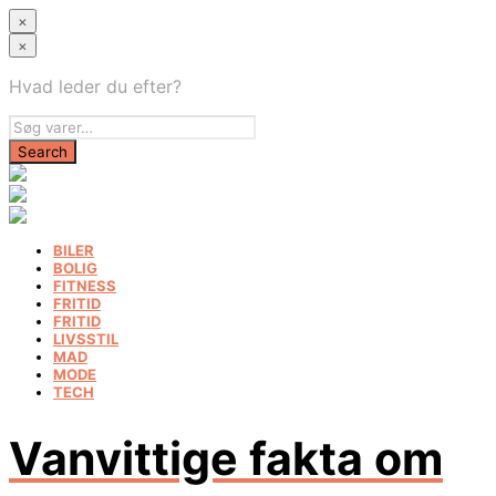
×
×
Hvad leder du efter?
BILER
BOLIG
FITNESS
FRITID
FRITID
LIVSSTIL
MAD
MODE
TECH
Vanvittige fakta om