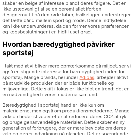
skaber en bølge af interesse blandt deres følgere. Det er
ikke usædvanligt at se en berømt atlet iført en
designeroutfit på den røde løber, hvilket igen understreger
det tætte bånd mellem sport og mode. Denne indflydelse
kan ikke undervurderes, da den former vores præferencer
og købsbeslutninger i en hidtil uset grad.
Hvordan bæredygtighed påvirker
sportstøj
I takt med at vi bliver mere opmærksomme på miljøet, ser vi
også en stigende interesse for bæredygtighed inden for
sportstøj. Mange brands, herunder
Adidas
, arbejder aktivt
på at udvikle produkter, der er både funktionelle og
miljøvenlige. Dette skift i fokus er ikke blot en trend; det er
en nødvendighed i vores moderne samfund.
Bæredygtighed i sportstøj handler ikke kun om
materialerne, men også om produktionsmetoderne. Mange
virksomheder stræber efter at reducere deres CO2-aftryk
og bruge genanvendelige materialer. Dette skaber en ny
generation af forbrugere, der er mere bevidste om deres
valg og deres indvirkning på planeten. Det er spændende