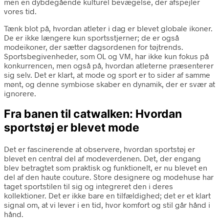
men en dybdegående kulturel bevægelse, der afspejler
vores tid.
Tænk blot på, hvordan atleter i dag er blevet globale ikoner.
De er ikke længere kun sportsstjerner; de er også
modeikoner, der sætter dagsordenen for tøjtrends.
Sportsbegivenheder, som OL og VM, har ikke kun fokus på
konkurrencen, men også på, hvordan atleterne præsenterer
sig selv. Det er klart, at mode og sport er to sider af samme
mønt, og denne symbiose skaber en dynamik, der er svær at
ignorere.
Fra banen til catwalken: Hvordan
sportstøj er blevet mode
Det er fascinerende at observere, hvordan sportstøj er
blevet en central del af modeverdenen. Det, der engang
blev betragtet som praktisk og funktionelt, er nu blevet en
del af den haute couture. Store designere og modehuse har
taget sportstilen til sig og integreret den i deres
kollektioner. Det er ikke bare en tilfældighed; det er et klart
signal om, at vi lever i en tid, hvor komfort og stil går hånd i
hånd.