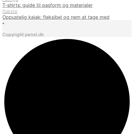
T-shirts: guide til pasform og materialer
Næste
Oppustelig kajak: fleksibel og nem at tage med
•
Copyright penst.dk