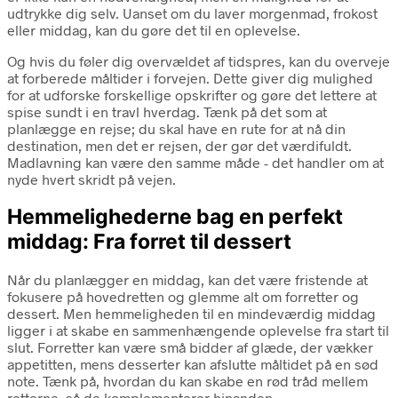
udtrykke dig selv. Uanset om du laver morgenmad, frokost
eller middag, kan du gøre det til en oplevelse.
Og hvis du føler dig overvældet af tidspres, kan du overveje
at forberede måltider i forvejen. Dette giver dig mulighed
for at udforske forskellige opskrifter og gøre det lettere at
spise sundt i en travl hverdag. Tænk på det som at
planlægge en rejse; du skal have en rute for at nå din
destination, men det er rejsen, der gør det værdifuldt.
Madlavning kan være den samme måde - det handler om at
nyde hvert skridt på vejen.
Hemmelighederne bag en perfekt
middag: Fra forret til dessert
Når du planlægger en middag, kan det være fristende at
fokusere på hovedretten og glemme alt om forretter og
dessert. Men hemmeligheden til en mindeværdig middag
ligger i at skabe en sammenhængende oplevelse fra start til
slut. Forretter kan være små bidder af glæde, der vækker
appetitten, mens desserter kan afslutte måltidet på en sød
note. Tænk på, hvordan du kan skabe en rød tråd mellem
retterne, så de komplementerer hinanden.