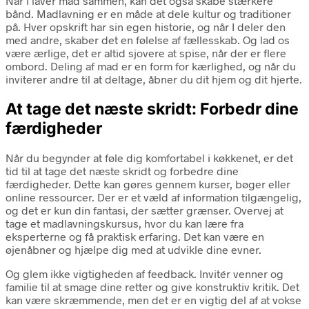
Når I laver mad sammen, kan det også skabe stærkere
bånd. Madlavning er en måde at dele kultur og traditioner
på. Hver opskrift har sin egen historie, og når I deler den
med andre, skaber det en følelse af fællesskab. Og lad os
være ærlige, det er altid sjovere at spise, når der er flere
ombord. Deling af mad er en form for kærlighed, og når du
inviterer andre til at deltage, åbner du dit hjem og dit hjerte.
At tage det næste skridt: Forbedr dine
færdigheder
Når du begynder at føle dig komfortabel i køkkenet, er det
tid til at tage det næste skridt og forbedre dine
færdigheder. Dette kan gøres gennem kurser, bøger eller
online ressourcer. Der er et væld af information tilgængelig,
og det er kun din fantasi, der sætter grænser. Overvej at
tage et madlavningskursus, hvor du kan lære fra
eksperterne og få praktisk erfaring. Det kan være en
øjenåbner og hjælpe dig med at udvikle dine evner.
Og glem ikke vigtigheden af feedback. Invitér venner og
familie til at smage dine retter og give konstruktiv kritik. Det
kan være skræmmende, men det er en vigtig del af at vokse