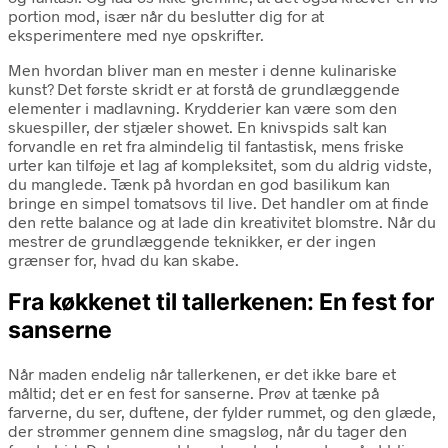
portion mod, især når du beslutter dig for at
eksperimentere med nye opskrifter.
Men hvordan bliver man en mester i denne kulinariske
kunst? Det første skridt er at forstå de grundlæggende
elementer i madlavning. Krydderier kan være som den
skuespiller, der stjæler showet. En knivspids salt kan
forvandle en ret fra almindelig til fantastisk, mens friske
urter kan tilføje et lag af kompleksitet, som du aldrig vidste,
du manglede. Tænk på hvordan en god basilikum kan
bringe en simpel tomatsovs til live. Det handler om at finde
den rette balance og at lade din kreativitet blomstre. Når du
mestrer de grundlæggende teknikker, er der ingen
grænser for, hvad du kan skabe.
Fra køkkenet til tallerkenen: En fest for
sanserne
Når maden endelig når tallerkenen, er det ikke bare et
måltid; det er en fest for sanserne. Prøv at tænke på
farverne, du ser, duftene, der fylder rummet, og den glæde,
der strømmer gennem dine smagsløg, når du tager den