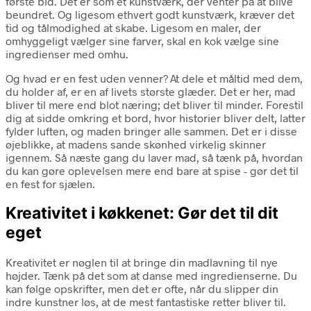
første bid. Det er som et kunstværk, der venter på at blive
beundret. Og ligesom ethvert godt kunstværk, kræver det
tid og tålmodighed at skabe. Ligesom en maler, der
omhyggeligt vælger sine farver, skal en kok vælge sine
ingredienser med omhu.
Og hvad er en fest uden venner? At dele et måltid med dem,
du holder af, er en af livets største glæder. Det er her, mad
bliver til mere end blot næring; det bliver til minder. Forestil
dig at sidde omkring et bord, hvor historier bliver delt, latter
fylder luften, og maden bringer alle sammen. Det er i disse
øjeblikke, at madens sande skønhed virkelig skinner
igennem. Så næste gang du laver mad, så tænk på, hvordan
du kan gøre oplevelsen mere end bare at spise - gør det til
en fest for sjælen.
Kreativitet i køkkenet: Gør det til dit
eget
Kreativitet er nøglen til at bringe din madlavning til nye
højder. Tænk på det som at danse med ingredienserne. Du
kan følge opskrifter, men det er ofte, når du slipper din
indre kunstner løs, at de mest fantastiske retter bliver til.