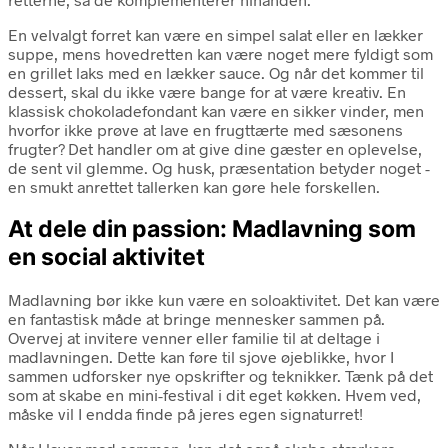
En velvalgt forret kan være en simpel salat eller en lækker
suppe, mens hovedretten kan være noget mere fyldigt som
en grillet laks med en lækker sauce. Og når det kommer til
dessert, skal du ikke være bange for at være kreativ. En
klassisk chokoladefondant kan være en sikker vinder, men
hvorfor ikke prøve at lave en frugttærte med sæsonens
frugter? Det handler om at give dine gæster en oplevelse,
de sent vil glemme. Og husk, præsentation betyder noget -
en smukt anrettet tallerken kan gøre hele forskellen.
At dele din passion: Madlavning som
en social aktivitet
Madlavning bør ikke kun være en soloaktivitet. Det kan være
en fantastisk måde at bringe mennesker sammen på.
Overvej at invitere venner eller familie til at deltage i
madlavningen. Dette kan føre til sjove øjeblikke, hvor I
sammen udforsker nye opskrifter og teknikker. Tænk på det
som at skabe en mini-festival i dit eget køkken. Hvem ved,
måske vil I endda finde på jeres egen signaturret!