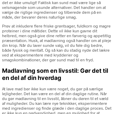
det er ikke umuligt! Faktisk kan sund mad være lige så
velsmagende som usunde alternativer. Det handler om at
vælge de rigtige ingredienser og tilberede dem på en
måde, der bevarer deres naturlige smag.
Prøv at inkludere flere friske grøntsager, fuldkorn og magre
proteiner i dine måltider. Dette vil ikke kun gavne dit
helbred, men også give dine retter en farverig og appetitlig
præsentation. Husk, at madlavning også handler om at pleje
din krop. Når du laver sunde valg, vil du føle dig bedre,
både fysisk og mentalt. Og så kan du stadig nyde det lækre
ved at eksperimentere med krydderier og
smagskombinationer, der gør sund mad til en fryd.
Madlavning som en livsstil: Gør det til
en del af din hverdag
At lave mad bør ikke kun være noget, du gør på særlige
lejligheder. Det kan være en del af din daglige rutine. Når
du gør madlavning til en livsstil, åbner du døren til et væld
af muligheder. Du kan lære nye teknikker, eksperimentere
med ingredienser og finde glæde i den daglige proces. Det
er ikke kun en nødvendighed, men en mulighed for at