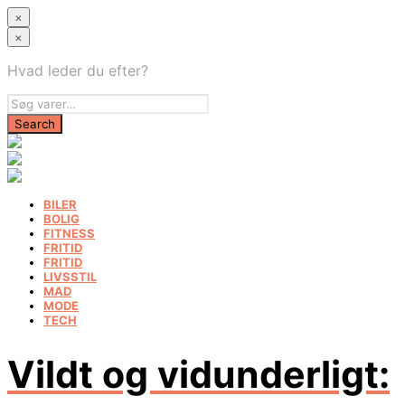
×
×
Hvad leder du efter?
BILER
BOLIG
FITNESS
FRITID
FRITID
LIVSSTIL
MAD
MODE
TECH
Vildt og vidunderligt: