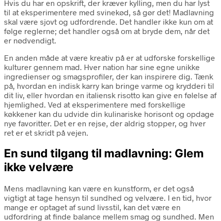
Hvis du har en opskrift, der kræver kylling, men du har lyst
til at eksperimentere med svinekød, så gør det! Madlavning
skal være sjovt og udfordrende. Det handler ikke kun om at
følge reglerne; det handler også om at bryde dem, når det
er nødvendigt.
En anden måde at være kreativ på er at udforske forskellige
kulturer gennem mad. Hver nation har sine egne unikke
ingredienser og smagsprofiler, der kan inspirere dig. Tænk
på, hvordan en indisk karry kan bringe varme og krydderi til
dit liv, eller hvordan en italiensk risotto kan give en følelse af
hjemlighed. Ved at eksperimentere med forskellige
køkkener kan du udvide din kulinariske horisont og opdage
nye favoritter. Det er en rejse, der aldrig stopper, og hver
ret er et skridt på vejen.
En sund tilgang til madlavning: Glem
ikke velvære
Mens madlavning kan være en kunstform, er det også
vigtigt at tage hensyn til sundhed og velvære. I en tid, hvor
mange er optaget af sund livsstil, kan det være en
udfordring at finde balance mellem smag og sundhed. Men